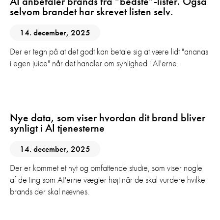
AI anbefaler brands fra “bedste”-lister. Også
selvom brandet har skrevet listen selv.
14. december, 2025
Der er tegn på at det godt kan betale sig at være lidt "ananas
i egen juice" når det handler om synlighed i AI'erne.
AI
Digital Marketing
GEO
Nye data, som viser hvordan dit brand bliver
synligt i AI tjenesterne
14. december, 2025
Der er kommet et nyt og omfattende studie, som viser nogle
af de ting som AI'erne vægter højt når de skal vurdere hvilke
brands der skal nævnes.
AI
Digital Marketing
GEO