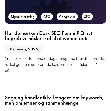
Digital Marketing
GEO
Google Ads
SEO
Har du hørt om Dark SEO Funnel? Et nyt
begreb vi måske skal til at vænne os til
02. marts, 2026
Gundet AI platformene opdager brugerne brands uden kliks,
hvilket godt kan udfordre de konventionelle måder at måle
på.
AI
GEO
SEO
Søgning handler ikke længere om keywords,
men om emner og sammenhænge