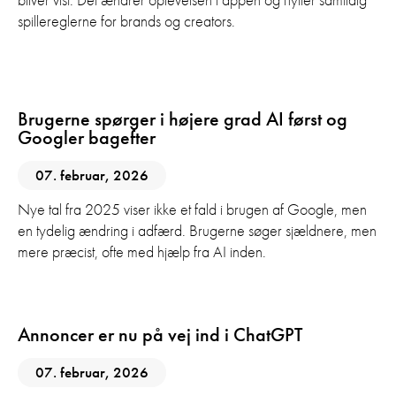
bliver vist. Det ændrer oplevelsen i appen og flytter samtidig
spillereglerne for brands og creators.
AI
GEO
SEO
Brugerne spørger i højere grad AI først og
Googler bagefter
07. februar, 2026
Nye tal fra 2025 viser ikke et fald i brugen af Google, men
en tydelig ændring i adfærd. Brugerne søger sjældnere, men
mere præcist, ofte med hjælp fra AI inden.
AI
Digital Marketing
Annoncer er nu på vej ind i ChatGPT
07. februar, 2026