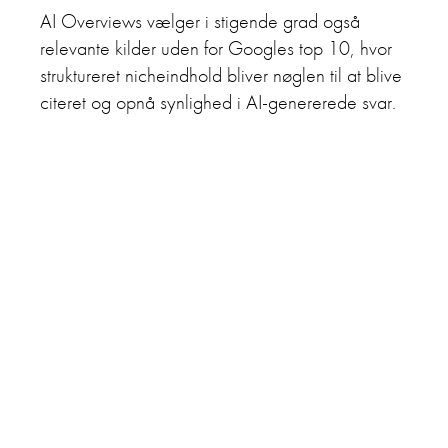
AI Overviews vælger i stigende grad også
relevante kilder uden for Googles top 10, hvor
struktureret nicheindhold bliver nøglen til at blive
citeret og opnå synlighed i AI-genererede svar.
AI
GEO
SEO