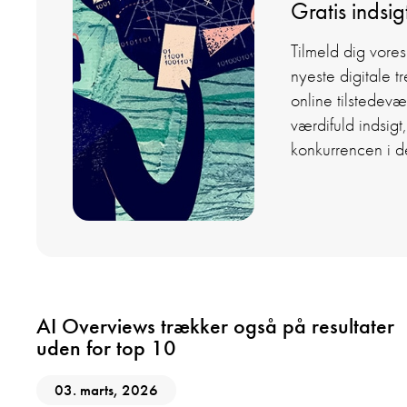
Gratis indsig
Tilmeld dig vores
nyeste digitale tr
online tilstedev
værdifuld indsigt
konkurrencen i d
AI
Digital Marketing
GEO
SEO
AI Overviews trækker også på resultater
uden for top 10
03. marts, 2026