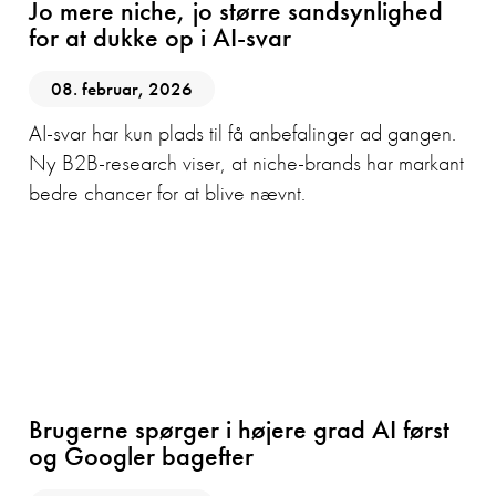
Jo mere niche, jo større sandsynlighed
for at dukke op i AI-svar
08. februar, 2026
AI-svar har kun plads til få anbefalinger ad gangen.
Ny B2B-research viser, at niche-brands har markant
bedre chancer for at blive nævnt.
AI
GEO
SEO
Brugerne spørger i højere grad AI først
og Googler bagefter