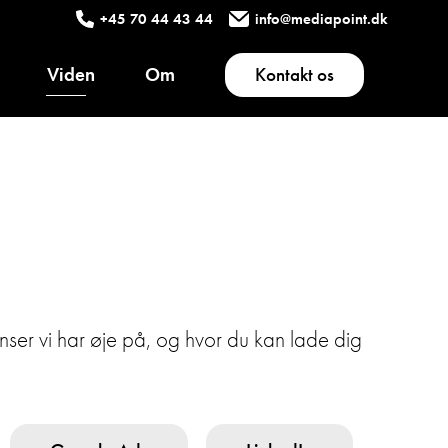
+45 70 44 43 44
info@mediapoint.dk
Viden
Om
Kontakt os
enser vi har øje på, og hvor du kan lade dig