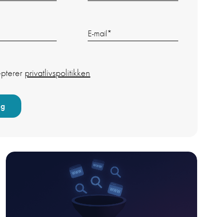
E-mail
*
epterer
privatlivspolitikken