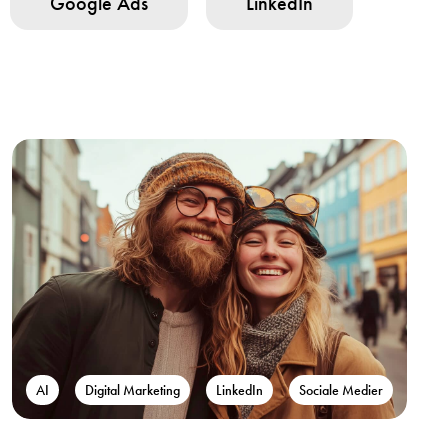
Google Ads
LinkedIn
AI
Digital Marketing
LinkedIn
Sociale Medier