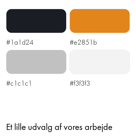
#1a1d24
#e2851b
#c1c1c1
#f3f3f3
Et lille udvalg
af vores arbejde