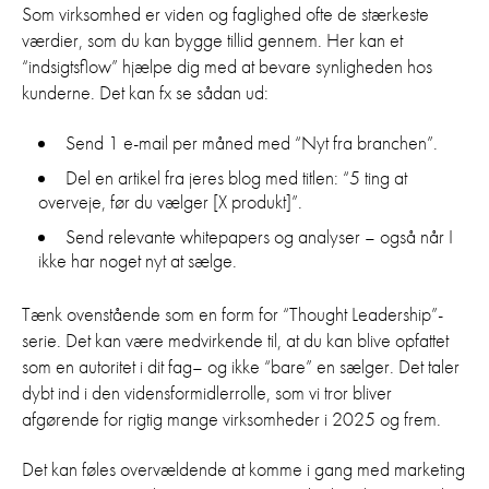
Som virksomhed er viden og faglighed ofte de stærkeste
værdier, som du kan bygge tillid gennem. Her kan et
“indsigtsflow” hjælpe dig med at bevare synligheden hos
kunderne. Det kan fx se sådan ud:
Send 1 e-mail per måned med “Nyt fra branchen”.
Del en artikel fra jeres blog med titlen: “5 ting at
overveje, før du vælger [X produkt]”.
Send relevante whitepapers og analyser – også når I
ikke har noget nyt at sælge.
Tænk ovenstående som en form for “Thought Leadership”-
serie. Det kan være medvirkende til, at du kan blive opfattet
som en autoritet i dit fag– og ikke “bare” en sælger. Det taler
dybt ind i den vidensformidlerrolle, som vi tror bliver
afgørende for rigtig mange virksomheder i 2025 og frem.
Det kan føles overvældende at komme i gang med marketing