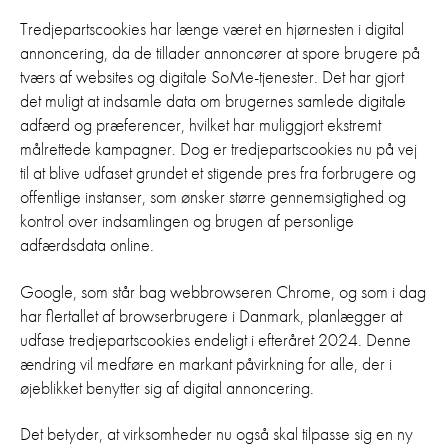
Tredjepartscookies har længe været en hjørnesten i digital
annoncering, da de tillader annoncører at spore brugere på
tværs af websites og digitale SoMe-tjenester. Det har gjort
det muligt at indsamle data om brugernes samlede digitale
adfærd og præferencer, hvilket har muliggjort ekstremt
målrettede kampagner. Dog er tredjepartscookies nu på vej
til at blive udfaset grundet et stigende pres fra forbrugere og
offentlige instanser, som ønsker større gennemsigtighed og
kontrol over indsamlingen og brugen af personlige
adfærdsdata online.
Google, som står bag webbrowseren Chrome, og som i dag
har flertallet af browserbrugere i Danmark, planlægger at
udfase tredjepartscookies endeligt i efteråret 2024. Denne
ændring vil medføre en markant påvirkning for alle, der i
øjeblikket benytter sig af digital annoncering.
Det betyder, at virksomheder nu også skal tilpasse sig en ny