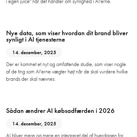
i egen juice" når det handler om synlighed i AI'erne.
AI
Digital Marketing
GEO
Nye data, som viser hvordan dit brand bliver
synligt i AI tjenesterne
14. december, 2025
Der er kommet et nyt og omfattende studie, som viser nogle
af de ting som AI'erne vægter højt når de skal vurdere hvilke
brands der skal nævnes.
AI
Digital Marketing
GEO
Sådan ændrer AI købsadfærden i 2026
14. december, 2025
AI bliver mere og mere en integreret del af hverdagen for