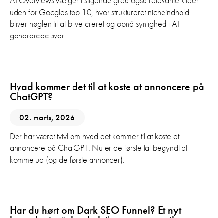
AI Overviews vælger i stigende grad også relevante kilder
uden for Googles top 10, hvor struktureret nicheindhold
bliver nøglen til at blive citeret og opnå synlighed i AI-
genererede svar.
Digital Marketing
Google Ads
SEO
Hvad kommer det til at koste at annoncere på
ChatGPT?
02. marts, 2026
Der har været tvivl om hvad det kommer til at koste at
annoncere på ChatGPT. Nu er de første tal begyndt at
komme ud (og de første annoncer).
Digital Marketing
GEO
Google Ads
SEO
Har du hørt om Dark SEO Funnel? Et nyt