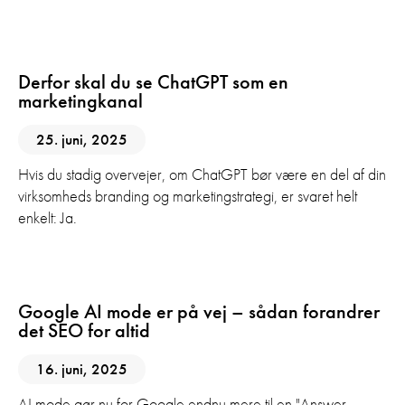
AI
SEO
Derfor skal du se ChatGPT som en
marketingkanal
25. juni, 2025
Hvis du stadig overvejer, om ChatGPT bør være en del af din
virksomheds branding og marketingstrategi, er svaret helt
enkelt: Ja.
AI
SEO
Google AI mode er på vej – sådan forandrer
det SEO for altid
16. juni, 2025
AI mode gør nu for Google endnu mere til en "Answer