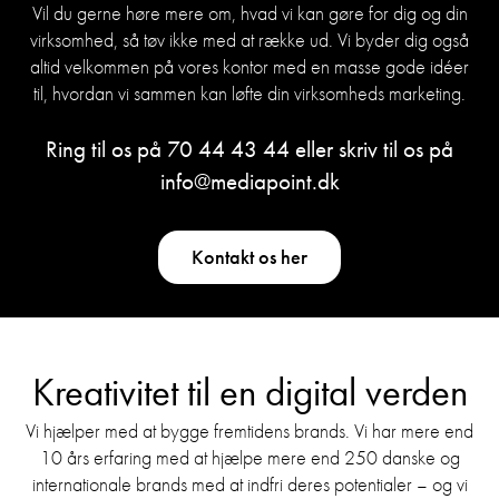
Vil du gerne høre mere om, hvad vi kan gøre for dig og din
virksomhed, så tøv ikke med at række ud. Vi byder dig også
altid velkommen på vores kontor med en masse gode idéer
til, hvordan vi sammen kan løfte din virksomheds marketing.
Ring til os på
70 44 43 44
eller skriv til os på
info@mediapoint.dk
Kontakt os her
Kreativitet til en digital verden
Vi hjælper med at bygge fremtidens brands. Vi har mere end
10 års erfaring med at hjælpe mere end 250 danske og
internationale brands med at indfri deres potentialer – og vi