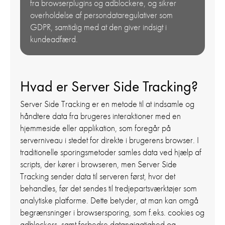
fra browserplugins og adblockere, og sikrer
overholdelse af persondataregulativer som
GDPR, samtidig med at den giver indsigt i
kundeadfærd.
Hvad er Server Side Tracking?
Server Side Tracking er en metode til at indsamle og
håndtere data fra brugeres interaktioner med en
hjemmeside eller applikation, som foregår på
serverniveau i stedet for direkte i brugerens browser. I
traditionelle sporingsmetoder samles data ved hjælp af
scripts, der kører i browseren, men Server Side
Tracking sender data til serveren først, hvor det
behandles, før det sendes til tredjepartsværktøjer som
analytiske platforme. Dette betyder, at man kan omgå
begrænsninger i browsersporing, som f.eks. cookies og
adblockers, samt forbedre datanøjagtighed og -