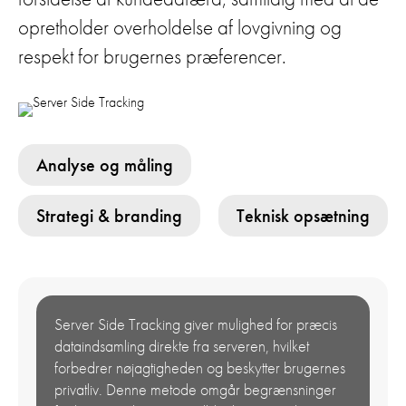
opretholder overholdelse af lovgivning og
respekt for brugernes præferencer.
Analyse og måling
Strategi & branding
Teknisk opsætning
Server Side Tracking giver mulighed for præcis
dataindsamling direkte fra serveren, hvilket
forbedrer nøjagtigheden og beskytter brugernes
privatliv. Denne metode omgår begrænsninger