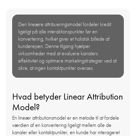
Den lineære attribueringsmodel fordeler kredit
ligeligt på alle interaktionspunkter før en
konvertering, hvilket giver et holistisk billede af
kunderejsen. Denne tilgang hjælper
virksomheder med at evaluere kanalers
effektivitet og optimere marketingstrategier ved at
sikre, at ingen kontaktpunkter overses.
Hvad betyder Linear Attribution
Model?
En lineær attributionsmodel er en metode til at fordele
værdien af en konvertering ligeligt mellem alle de
kanaler eller kontaktpunkter, en kunde har interageret