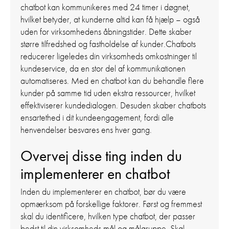
chatbot kan kommunikeres med 24 timer i døgnet,
hvilket betyder, at kunderne altid kan få hjælp – også
uden for virksomhedens åbningstider. Dette skaber
større tilfredshed og fastholdelse af kunder.Chatbots
reducerer ligeledes din virksomheds omkostninger til
kundeservice, da en stor del af kommunikationen
automatiseres. Med en chatbot kan du behandle flere
kunder på samme tid uden ekstra ressourcer, hvilket
effektiviserer kundedialogen. Desuden skaber chatbots
ensartethed i dit kundeengagement, fordi alle
henvendelser besvares ens hver gang.
Overvej disse ting inden du
implementerer en chatbot
Inden du implementerer en chatbot, bør du være
opmærksom på forskellige faktorer. Først og fremmest
skal du identificere, hvilken type chatbot, der passer
bedst til din virksomheds mål og målgruppe. Skal