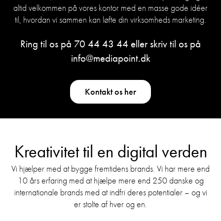
altid velkommen på vores kontor med en masse gode idéer
til, hvordan vi sammen kan løfte din virksomheds marketing.
Ring til os på
70 44 43 44
eller skriv til os på
info@mediapoint.dk
Kontakt os her
Kreativitet til en digital verden
Vi hjælper med at bygge fremtidens brands. Vi har mere end
10 års erfaring med at hjælpe mere end 250 danske og
internationale brands med at indfri deres potentialer – og vi
er stolte af hver og en.