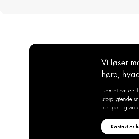
Vi løser ma
høre, hvad
Uanset om det h
uforpligtende s
hjælpe dig vide
Kontakt os h