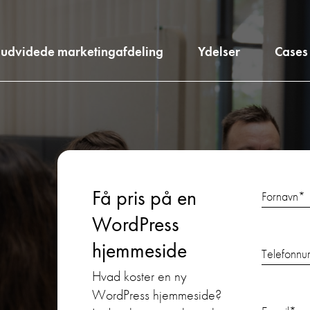
 udvidede marketingafdeling
Ydelser
Cases
Få pris på en
Fornavn
*
WordPress
hjemmeside
Telefonn
Hvad koster en ny
WordPress hjemmeside?