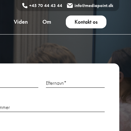
+45 70 44 43 44
info@mediapoint.dk
Viden
Om
Kontakt os
Efternavn
*
ummer