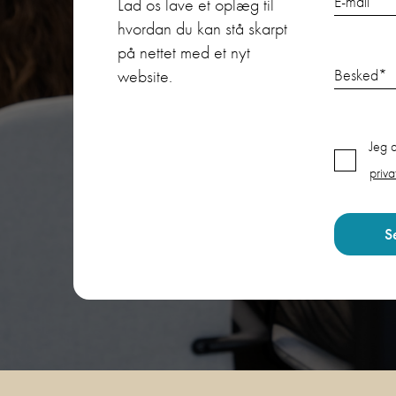
E-mail
*
Lad os lave et oplæg til
hvordan du kan stå skarpt
på nettet med et nyt
Besked
*
website.
Jeg 
priva