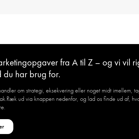
rketingopgaver fra A til Z – og vi vil r
 du har brug for.
andler om strategi, eksekvering eller noget midt imellem, ta
nak.Ræk ud via knappen nedenfor, og lad os finde ud af, hv
re.
er