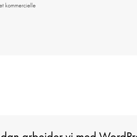
det kommercielle
dan arbejder vi med WordPr