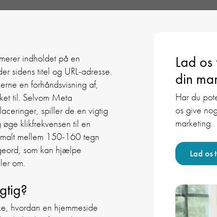
mmerer indholdet på en
Lad os
er sidens titel og URL-adresse.
din mar
gerne en forhåndsvisning af,
Har du pote
nket til. Selvom Meta
os give nog
aceringer, spiller de en vigtig
marketing.
øge klikfrekvensen til en
ormalt mellem 150-160 tegn
søgeord, som kan hjælpe
Lad os 
ler om.
gtig?
irke, hvordan en hjemmeside