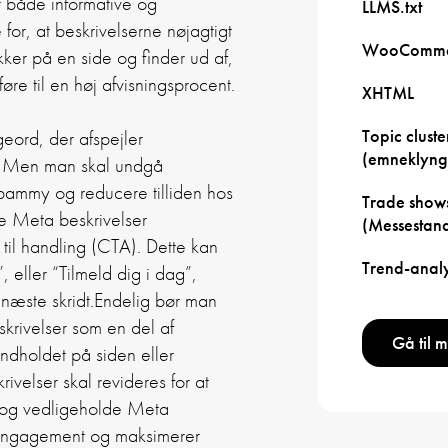
er både informative og
LLMS.txt
or, at beskrivelserne nøjagtigt
WooComme
kker på en side og finder ud af,
øre til en høj afvisningsprocent.
XHTML
Topic cluste
geord, der afspejler
(emneklyng
i. Men man skal undgå
pammy og reducere tilliden hos
Trade show
re Meta beskrivelser
(Messestan
 til handling (CTA). Dette kan
Trend-anal
eller “Tilmeld dig i dag”,
 næste skridt.
Endelig bør man
rivelser som en del af
Gå til 
ndholdet på siden eller
velser skal revideres for at
re og vedligeholde Meta
rengagement og maksimerer