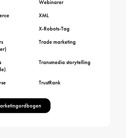
Webinarer
rce
XML
X-Robots-Tag
rs
Trade marketing
er)
s
Transmedia storytelling
de)
yse
TrustRank
marketingordbogen