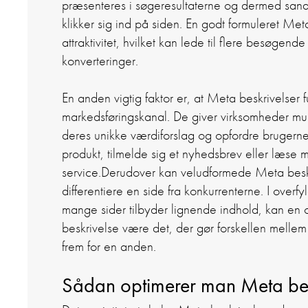
præsenteres i søgeresultaterne og dermed sand
klikker sig ind på siden. En godt formuleret Me
attraktivitet, hvilket kan lede til flere besøgend
konverteringer.
En anden vigtig faktor er, at Meta beskrivelser 
markedsføringskanal. De giver virksomheder mu
deres unikke værdiforslag og opfordre brugerne 
produkt, tilmelde sig et nyhedsbrev eller læse 
service.
Derudover kan veludformede Meta beskr
differentiere en side fra konkurrenterne. I overf
mange sider tilbyder lignende indhold, kan e
beskrivelse være det, der gør forskellen mellem
frem for en anden.
Sådan optimerer man Meta bes