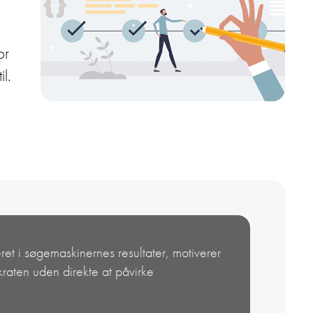
or
l.
et i søgemaskinernes resultater, motiverer
kraten uden direkte at påvirke