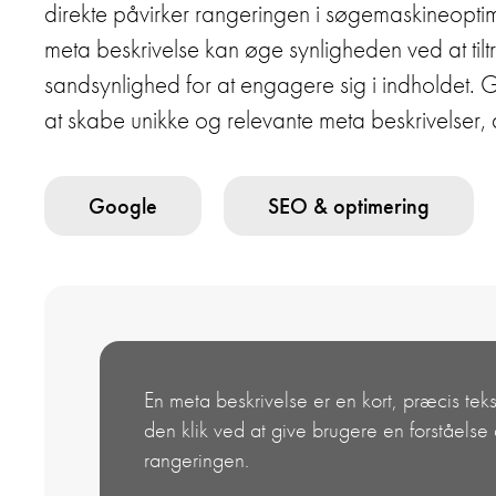
direkte påvirker rangeringen i søgemaskineoptime
meta beskrivelse kan øge synligheden ved at til
sandsynlighed for at engagere sig i indholdet. G
at skabe unikke og relevante meta beskrivelser, de
Google
SEO & optimering
En meta beskrivelse er en kort, præcis te
den klik ved at give brugere en forståelse
rangeringen.