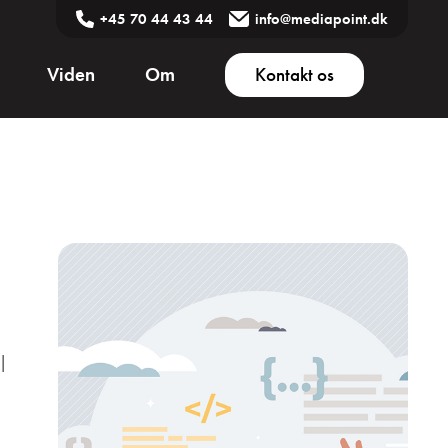
+45 70 44 43 44
info@mediapoint.dk
Viden
Om
Kontakt os
l
d