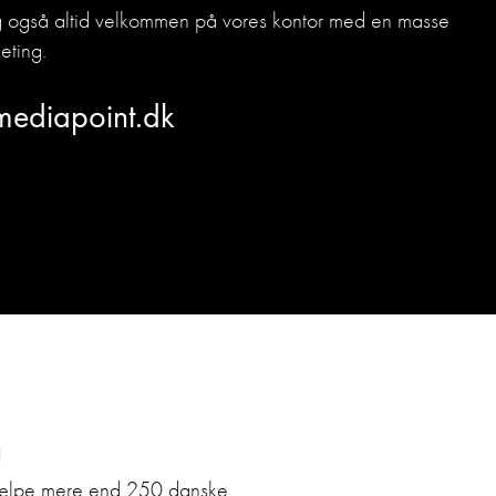
dig også altid velkommen på vores kontor med en masse
eting.
mediapoint.dk
n
hjælpe mere end 250 danske