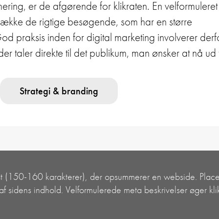
ring, er de afgørende for klikraten. En velformuleret
trække de rigtige besøgende, som har en større
od praksis inden for digital marketing involverer derf
r taler direkte til det publikum, man ønsker at nå ud ti
Strategi & branding
kst (150-160 karakterer), der opsummerer en webside. Placer
 af sidens indhold. Velformulerede meta beskrivelser øger kli