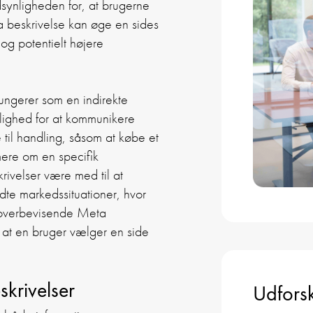
synligheden for, at brugerne
ta beskrivelse kan øge en sides
e og potentielt højere
fungerer som en indirekte
lighed for at kommunikere
til handling, såsom at købe et
mere om en specifik
ivelser være med til at
yldte markedssituationer, hvor
n overbevisende Meta
 at en bruger vælger en side
krivelser
Udforsk