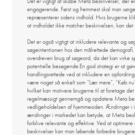
Det er vigtigt at skabe Meta beskrivelser, der 
engagerende. Først og fremmest skal man sørge f
repræsenterer sidens indhold. Hvis brugerne kli
at indholdet ikke matcher beskrivelsen, kan det f
Det er også vigtigt at inkludere relevante og sø
søgeintentionen hos den målrettede demograf
overdreven brug af søgeord, da det kan virke s
potentielle besøgende.
En god strategi er at gø
handlingsrettede ved at inkludere en opfordring
være noget så enkelt som “Lær mere”, “Køb nu”, 
hvilket kan motivere brugerne til at foretage det
regelmæssigt gennemgå og opdatere Meta besk
vedligeholdelsen af hjemmesiden. Ændringer i i
ændringer i markedet kan betyde, at Meta beskri
forblive relevante og effektive. Ved at optime
beskrivelser kan man løbende forbedre bruge