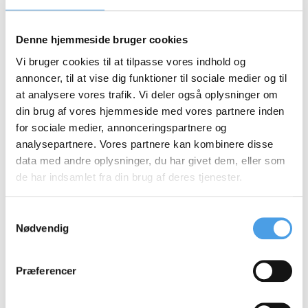
Søgeordstæthed
Structured Data
Denne hjemmeside bruger cookies
Structured Snippets
Vi bruger cookies til at tilpasse vores indhold og
annoncer, til at vise dig funktioner til sociale medier og til
at analysere vores trafik. Vi deler også oplysninger om
T
din brug af vores hjemmeside med vores partnere inden
for sociale medier, annonceringspartnere og
analysepartnere. Vores partnere kan kombinere disse
Target CPA (Cost Per
Title Tag
data med andre oplysninger, du har givet dem, eller som
Acquisition)
de har indsamlet fra din brug af deres tjenester.
TrustRank
Samtykkevalg
Nødvendig
U
Præferencer
Universal Search