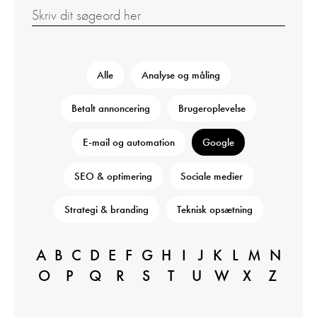
Alle
Analyse og måling
Betalt annoncering
Brugeroplevelse
E-mail og automation
Google
SEO & optimering
Sociale medier
Strategi & branding
Teknisk opsætning
A
B
C
D
E
F
G
H
I
J
K
L
M
N
O
P
Q
R
S
T
U
W
X
Z