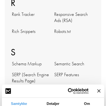
R
Rank Tracker
Responsive Search
Ads (RSA)
Rich Snippets
Robots.txt
S
Schema Markup
Semantic Search
SERP (Search Engine
SERP Features
Results Page)
Short Tail Keyword
Sitelinks
Smart Bidding
Smart Campaigns
Samtykke
Detaljer
Om