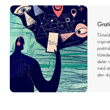
Grati
Tilmel
inspira
praktis
tilste
deler v
med at
den di