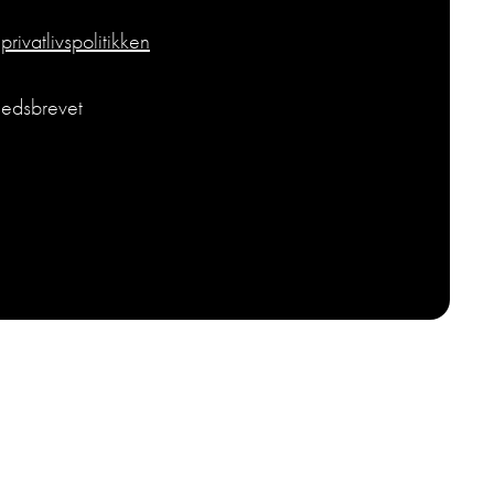
r
privatlivspolitikken
hedsbrevet