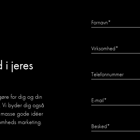
Fornavn
*
Virksomhed
*
d i jeres
Telefonnummer
øre for dig og din
E-mail
*
. Vi byder dig også
n masse gode idéer
somheds marketing.
Besked
*