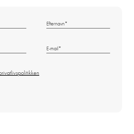
Efternavn
*
E-mail
*
privatlivspolitikken