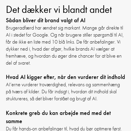
Det dækker vi blandt andet
Sådan bliver dit brand valgt af AI
Brugeradfærd har ændret sig markant. Mange går direkte til
AI i stedet for Google. Og når brugere stiller spørgsmål til AI,
får de ikke en liste med 10 blå links. De får anbefalinger. Vi
dykker ned i, hvad der afgør, hvilke brands AI vælger at
fremhæve, og hvordan du øger dine chancer for at blive en
del af svaret.
Hvad AI kigger efter, når den vurderer dit indhold
AI’erne vurderer troværdighed, relevans og sammenhæng
på tværs af kilder. Du får indsigt i, hvordan dit indhold skal
struktureres, så det bliver forstået og brugt af AI.
Konkrete greb du kan arbejde med med det
samme
Du får hands-on anbefalinger til, hvad du bør optimere først.