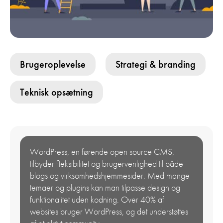
Brugeroplevelse
Strategi & branding
Teknisk opsætning
WordPress, en førende open source CMS,
tilbyder fleksibilitet og brugervenlighed til både
blogs og virksomhedshjemmesider. Med mange
temaer og plugins kan man tilpasse design og
funktionalitet uden kodning. Over 40% af
websites bruger WordPress, og det understøttes