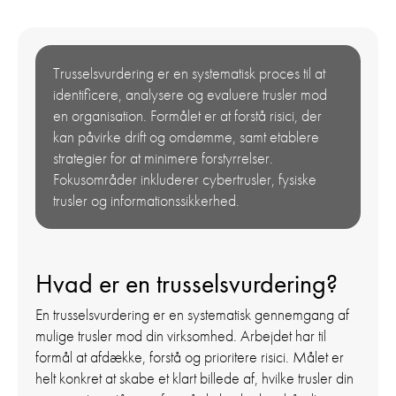
Trusselsvurdering er en systematisk proces til at
identificere, analysere og evaluere trusler mod
en organisation. Formålet er at forstå risici, der
kan påvirke drift og omdømme, samt etablere
strategier for at minimere forstyrrelser.
Fokusområder inkluderer cybertrusler, fysiske
trusler og informationssikkerhed.
Hvad er en trusselsvurdering?
En trusselsvurdering er en systematisk gennemgang af
mulige trusler mod din virksomhed. Arbejdet har til
formål at afdække, forstå og prioritere risici. Målet er
helt konkret at skabe et klart billede af, hvilke trusler din