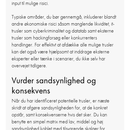
input til mulige risici.
Typiske områder, du bør gennemgå, inkluderer blandt
andre økonomiske risici såsom manglende likviditet, it-
trusler som cyberkriminalitet og datatab samt eksterne
trusler som hackingforsøg eller konkurrenters
handlinger. For effektivt at afdække alle mulige trusler
kan det også være hjælpsomt at inddrage eksterne
eksperter eller tænke i scenarier, du ikke selv har
overvejet tidligere.
Vurder sandsynlighed og
konsekvens
Når du har identificeret potentielle trusler, er næste
skridt at afgøre sandsynligheden for, at de konkret
opstår, samt konsekvenserne hvis det sker. Du kan
benytte en simpel matrix med lav, middel og høj
sandsynlighed koblet med tilsvarende skalaer for