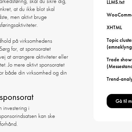
rkedsføring, skal du sikre dig,
LLMS.txt
nkret, at du ikke blot skal
WooComme
te, men aktivt bruge
ringsaktiviteter.
XHTML
Topic cluste
ndhold på virksomhedens
(emneklyng
ørg for, at sponsoratet
at arrangere aktiviteter eller
Trade show
tet. Jo mere aktivt sponsoratet
(Messestan
or både din virksomhed og din
Trend-anal
 sponsorat
Gå til 
 investering i
 sponsorindsatsen kan ske
forhånd.