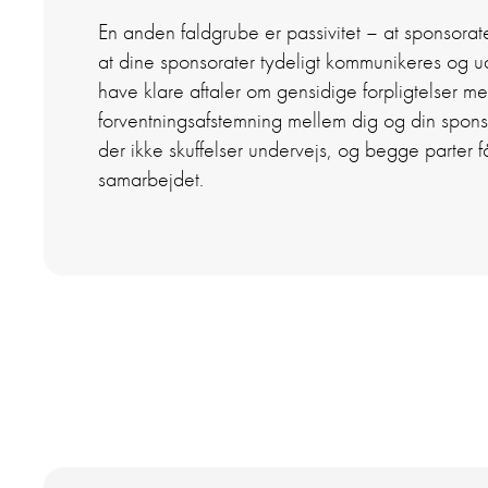
En anden faldgrube er passivitet – at sponsoratet
at dine sponsorater tydeligt kommunikeres og udn
have klare aftaler om gensidige forpligtelser m
forventningsafstemning mellem dig og din spon
der ikke skuffelser undervejs, og begge parter f
samarbejdet.