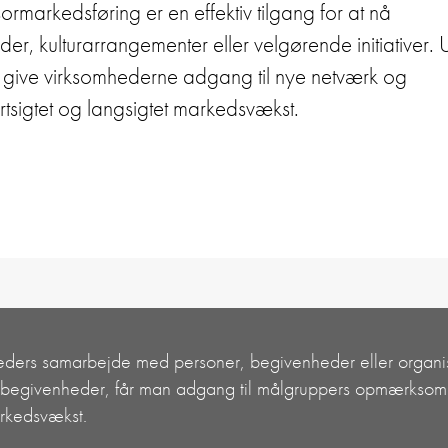
rmarkedsføring er en effektiv tilgang for at nå
, kulturarrangementer eller velgørende initiativer.
 give virksomhederne adgang til nye netværk og
tsigtet og langsigtet markedsvækst.
eders samarbejde med personer, begivenheder eller organis
te begivenheder, får man adgang til målgruppers opmærksomh
rkedsvækst.