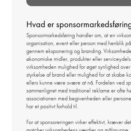
Hvad er sponsormarkedsførin
Sponsormarkedsføring handler om, at en virk
organisation, event eller person med henblik på
gennem eksponering og branding. Virksomheden
økonomiske midler, produkter eller serviceydel
virksomheden mulighed for øget synlighed over
styrkelse af brand eller mulighed for at skabe 
ellers kunne være svære at nå. Fordelen ved s
sammenlignet med traditionel reklame er ofte h
associationen med begivenheden eller person
har et positivt forhold til.
For at sponsoreringen virker effektivt, kræver d
matcher virksomhedens værdier og målgruppe. 