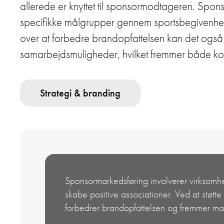
allerede er knyttet til sponsormodtageren. Sponso
specifikke målgrupper gennem sportsbegivenheder
over at forbedre brandopfattelsen kan det også
samarbejdsmuligheder, hvilket fremmer både kor
Strategi & branding
Sponsormarkedsføring involverer virksomh
skabe positive associationer. Ved at støt
forbedrer brandopfattelsen og fremmer ma