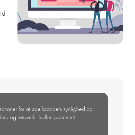
 Ud
ationer for at øge brandets synlighed og
ed og netværk, hvilket potentielt