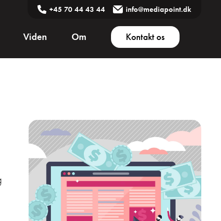
+45 70 44 43 44
info@mediapoint.dk
Viden
Om
Kontakt os
g