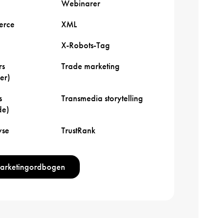
Webinarer
rce
XML
X-Robots-Tag
rs
Trade marketing
er)
s
Transmedia storytelling
de)
yse
TrustRank
marketingordbogen