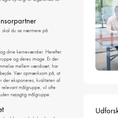
onsorpartner
g, skal du se nærmere på
 og dine kerneværdier. Herefter
gruppe og deres image. Er der
mmelse mellem værdisæt, har
marbejde. Vær opmærksom på, at
 der eksponeres; kvaliteten af
 relevant målgruppe, vil ofte
 uden nøjagtig målgruppe.
et
Udforsk