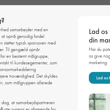
g?
somhed samarbejder med en
Lad os
 at opnå gensidig fordel
din mar
 støtter typisk sponsoren med
Har du pote
ser. Til gengæld opnår
os give nog
 for en bestemt målgruppe,
marketing.
kontakt til kundesegementer, som
ponsormarkedsføring
øjere troværdighed. Det skyldes
Lad os 
en, som målgruppen allerede
et dog, at samarbejdspartneren
Ægte synergi er afgørende for