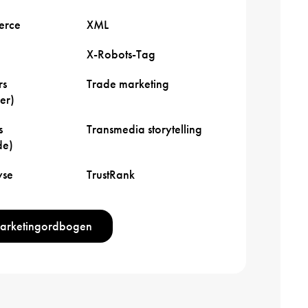
rce
XML
X-Robots-Tag
rs
Trade marketing
er)
s
Transmedia storytelling
de)
yse
TrustRank
marketingordbogen