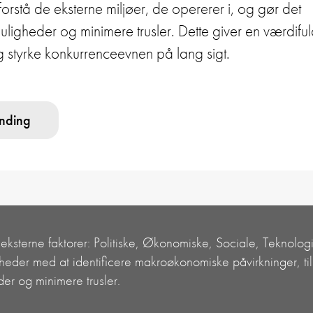
orstå de eksterne miljøer, de opererer i, og gør det
 muligheder og minimere trusler. Dette giver en værdifu
g styrke konkurrenceevnen på lang sigt.
anding
e eksterne faktorer: Politiske, Økonomiske, Sociale, Teknol
der med at identificere makroøkonomiske påvirkninger, tilp
er og minimere trusler.