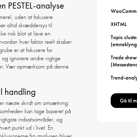
 en PESTEL-analyse
WooComme
enerel, uden at fokusere
XHTML
ør altid skræddersys til
kke nok blot at lave en
Topic cluste
vordan hver faktor reelt skaber
(emneklyng
rube er at fokusere for
Trade show
 og ignorere andre vigtige
(Messestan
orer. Vær opmærksom på denne
Trend-anal
l handling
Gå til 
er næste skridt om omsætning
 virksomheden kan tage baseret på
vigtigste indsatsområder, og
vert punkt ud i livet. En
nklusionerne fra analysen bliver