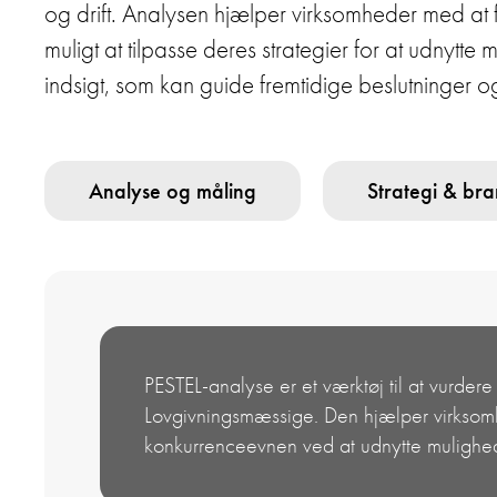
og drift. Analysen hjælper virksomheder med at f
muligt at tilpasse deres strategier for at udnytte
indsigt, som kan guide fremtidige beslutninger o
Analyse og måling
Strategi & br
PESTEL-analyse er et værktøj til at vurder
Lovgivningsmæssige. Den hjælper virksomhe
konkurrenceevnen ved at udnytte mulighed