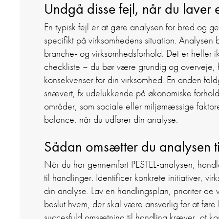
Undgå disse fejl, når du laver
En typisk fejl er at gøre analysen for bred og g
specifikt på virksomhedens situation. Analysen b
branche- og virksomhedsforhold. Det er heller i
checkliste – du bør være grundig og overveje, h
konsekvenser for din virksomhed. En anden faldg
snævert, fx udelukkende på økonomiske forhold
områder, som sociale eller miljømæssige fakt
balance, når du udfører din analyse.
Sådan omsætter du analysen ti
Når du har gennemført PESTEL-analysen, handl
til handlinger. Identificer konkrete initiativer,
din analyse. Lav en handlingsplan, prioriter de 
beslut hvem, der skal være ansvarlig for at føre h
succesfuld omsætning til handling kræver, at ko