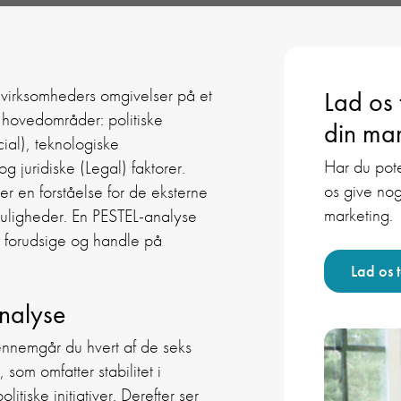
e virksomheders omgivelser på et
Lad os
 hovedområder: politiske
din mar
ial), teknologiske
Har du pote
 juridiske (Legal) faktorer.
os give nog
r en forståelse for de eksterne
marketing.
 muligheder. En PESTEL-analyse
 forudsige og handle på
Lad os 
nalyse
nnemgår du hvert af de seks
 som omfatter stabilitet i
itiske initiativer. Derefter ser