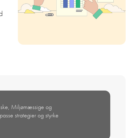
ld
ogiske, Miljømæssige og
asse strategier og styrke