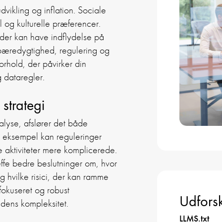
ikling og inflation. Sociale
l og kulturelle præferencer.
 der kan have indflydelse på
 bæredygtighed, regulering og
forhold, der påvirker din
g dataregler.
strategi
lyse, afslører det både
or eksempel kan reguleringer
e aktiviteter mere komplicerede.
ffe bedre beslutninger om, hvor
g hvilke risici, der kan ramme
fokuseret og robust
Udforsk
hedens kompleksitet.
LLMS.txt