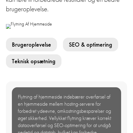
brugeroplevelse.
Brugeroplevelse
SEO & optimering
Teknisk opsætning
Flytning af hjemmeside indebærer overførsel af
en hjemmeside mellem hosting-servere for
forbedret ydeevne, omkostningsbesparelser og
øget sikkerhed. Vellykket flytning kræver korrekt
dataoverførsel og SEO-optimering for at undgå
nedetid og datatab, hvilket kan forbedre