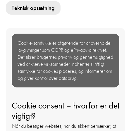
Teknisk opsætning
Cookie-samtykke er afgørende for at overholde
lovgivninger som GDPR og ePrivacy-direktivet.
Det sikrer brugernes privatliv og gennemsigtighed
ved at kræve virksomheder indhenter skriftligt
samtykke før cookies placeres, og informerer om
og giver kontrol over databrug.
Cookie consent – hvorfor er det
vigtigt?
Når du besøger websites, har du sikkert bemærket, at