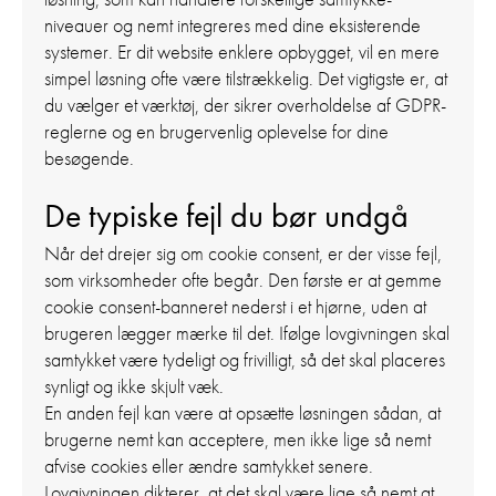
niveauer og nemt integreres med dine eksisterende
systemer. Er dit website enklere opbygget, vil en mere
simpel løsning ofte være tilstrækkelig. Det vigtigste er, at
du vælger et værktøj, der sikrer overholdelse af GDPR-
reglerne og en brugervenlig oplevelse for dine
besøgende.
De typiske fejl du bør undgå
Når det drejer sig om cookie consent, er der visse fejl,
som virksomheder ofte begår. Den første er at gemme
cookie consent-banneret nederst i et hjørne, uden at
brugeren lægger mærke til det. Ifølge lovgivningen skal
samtykket være tydeligt og frivilligt, så det skal placeres
synligt og ikke skjult væk.
En anden fejl kan være at opsætte løsningen sådan, at
brugerne nemt kan acceptere, men ikke lige så nemt
afvise cookies eller ændre samtykket senere.
Lovgivningen dikterer, at det skal være lige så nemt at