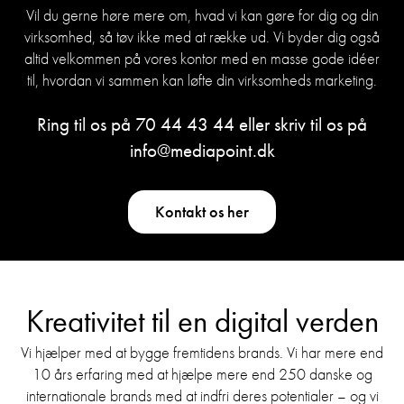
Vil du gerne høre mere om, hvad vi kan gøre for dig og din
virksomhed, så tøv ikke med at række ud. Vi byder dig også
altid velkommen på vores kontor med en masse gode idéer
til, hvordan vi sammen kan løfte din virksomheds marketing.
Ring til os på
70 44 43 44
eller skriv til os på
info@mediapoint.dk
Kontakt os her
Kreativitet til en digital verden
Vi hjælper med at bygge fremtidens brands. Vi har mere end
10 års erfaring med at hjælpe mere end 250 danske og
internationale brands med at indfri deres potentialer – og vi