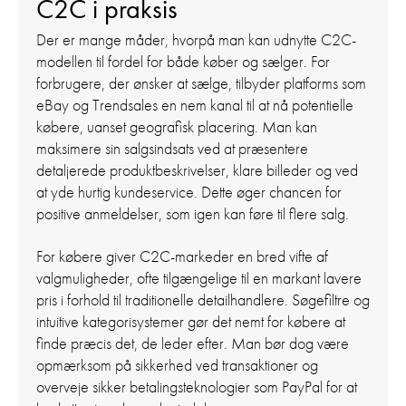
C2C i praksis
Der er mange måder, hvorpå man kan udnytte C2C-
modellen til fordel for både køber og sælger. For
forbrugere, der ønsker at sælge, tilbyder platforms som
eBay og Trendsales en nem kanal til at nå potentielle
købere, uanset geografisk placering. Man kan
maksimere sin salgsindsats ved at præsentere
detaljerede produktbeskrivelser, klare billeder og ved
at yde hurtig kundeservice. Dette øger chancen for
positive anmeldelser, som igen kan føre til flere salg.
For købere giver C2C-markeder en bred vifte af
valgmuligheder, ofte tilgængelige til en markant lavere
pris i forhold til traditionelle detailhandlere. Søgefiltre og
intuitive kategorisystemer gør det nemt for købere at
finde præcis det, de leder efter. Man bør dog være
opmærksom på sikkerhed ved transaktioner og
overveje sikker betalingsteknologier som PayPal for at