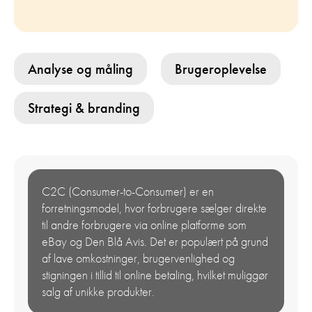
Analyse og måling
Brugeroplevelse
Strategi & branding
C2C (Consumer-to-Consumer) er en
forretningsmodel, hvor forbrugere sælger direkte
til andre forbrugere via online platforme som
eBay og Den Blå Avis. Det er populært på grund
af lave omkostninger, brugervenlighed og
stigningen i tillid til online betaling, hvilket muliggør
salg af unikke produkter.