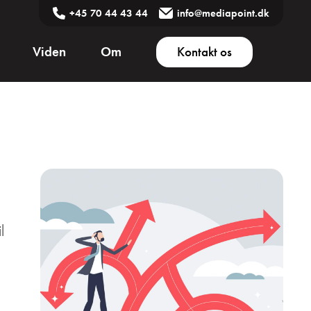
+45 70 44 43 44
info@mediapoint.dk
Viden
Om
Kontakt os
l