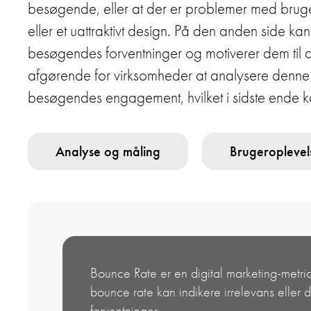
besøgende, eller at der er problemer med bruge
eller et uattraktivt design. På den anden side ka
besøgendes forventninger og motiverer dem til a
afgørende for virksomheder at analysere denne 
besøgendes engagement, hvilket i sidste ende kan
Analyse og måling
Brugeroplevel
Bounce Rate er en digital marketing-metri
bounce rate kan indikere irrelevans eller 
forventninger.