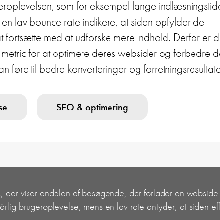
roplevelsen, som for eksempel lange indlæsningstid
n en lav bounce rate indikere, at siden opfylder de
t fortsætte med at udforske mere indhold. Derfor er d
metric for at optimere deres websider og forbedre d
 føre til bedre konverteringer og forretningsresultate
se
SEO & optimering
c, der viser andelen af besøgende, der forlader en webside 
dårlig brugeroplevelse, mens en lav rate antyder, at siden 