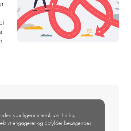
er
et
e
r.
uden yderligere interaktion. En høj
effektivt engagerer og opfylder besøgendes