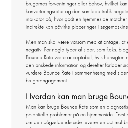
brugernes forventninger eller behov, hvilket ka
konverteringsrater og den samlede trafik negati
indikator på, hvor godt en hjemmeside matcher 
indirekte kan påvirke placeringer i søgemaskiner
Men man skal være varsom med at antage, at e
negativ. For nogle typer af sider, som f.eks. blog
Bounce Rate være acceptabel, hvis hensigten net
den ønskede information og derefter forlader side
vurdere Bounce Rate i sammenhæng med siden
brugerengagement.
Hvordan kan man bruge Boun
Man kan bruge Bounce Rate som en diagnostisk v
potentielle problemer på en hjemmeside. Først
om den pågældende side leverer en optimal bru