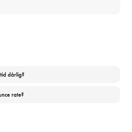
tid dårlig?
nce rate?