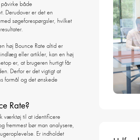
n påvirke både
vt. Derudover er det en
med søgeforespørgsler, hvilket
esultater.
n høj Bounce Rate altid er
indlæg eller artikler, kan en høj
op er, at brugeren hurtigt får
n. Derfor er det vigtigt at
s formål og det ønskede
ce Rate?
ærktøj til at identificere
 og fremmest bør man analysere,
geroplevelse. Er indholdet