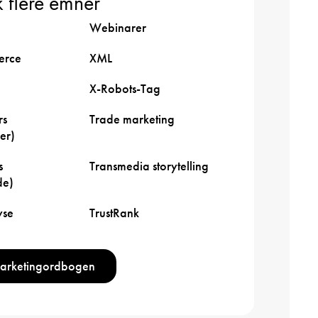
 flere emner
Webinarer
rce
XML
X-Robots-Tag
rs
Trade marketing
er)
s
Transmedia storytelling
de)
yse
TrustRank
marketingordbogen