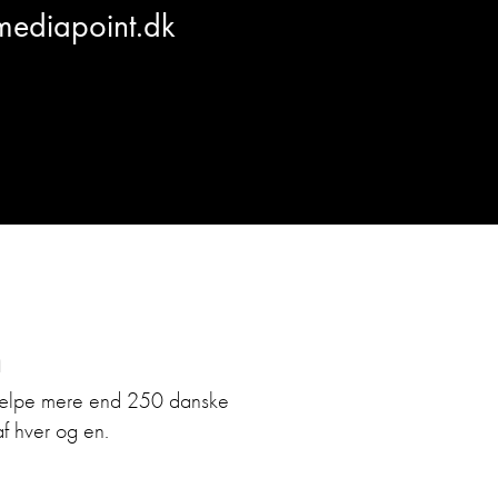
mediapoint.dk
n
hjælpe mere end 250 danske
af hver og en.