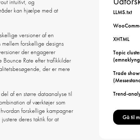
Udforsk
t intuitivt, og
mråder kan hjælpe med at
LLMS.txt
WooComme
skellige versioner af en
XHTML
mellem forskellige designs
versioner der engagerer
Topic cluste
(emneklyng
Bounce Rate efter trafikkilder
kvalitetsbesøgende, der er mere
Trade show
(Messestan
l af en større dataanalyse til
Trend-anal
ombination af værktøjer som
, hvordan forskellige kampagner
Gå til 
ustere deres taktik for at