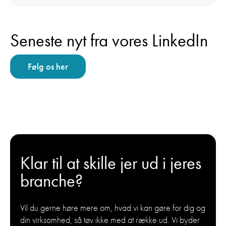
Seneste nyt fra vores LinkedIn
Følg os her
Klar til at skille jer ud i jeres
branche?
Vil du gerne høre mere om, hvad vi kan gøre for dig og
din virksomhed, så tøv ikke med at række ud. Vi byder