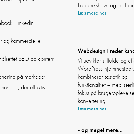
Frederikshavn og på land
Læs mere her
book, LinkedIn,
 og kommercielle
Webdesign Frederiksh
ålrettet SEO og content
Vi udvikler stilfulde og ef
WordPress-hjemmesider,
tionering på markedet
kombinerer æstetik og
funktionalitet – med særli
esider, der effektivt
fokus på brugeroplevels
konvertering.
Læs mere her
- og meget mere...