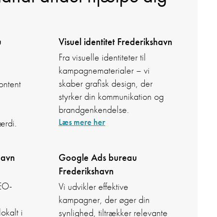
u
Visuel identitet Frederikshavn
Fra visuelle identiteter til
kampagnematerialer – vi
skaber grafisk design, der
content
styrker din kommunikation og
brandgenkendelse.
Læs mere her
ærdi.
havn
Google Ads bureau
Frederikshavn
SEO-
Vi udvikler effektive
kampagner, der øger din
okalt i
synlighed, tiltrækker relevante