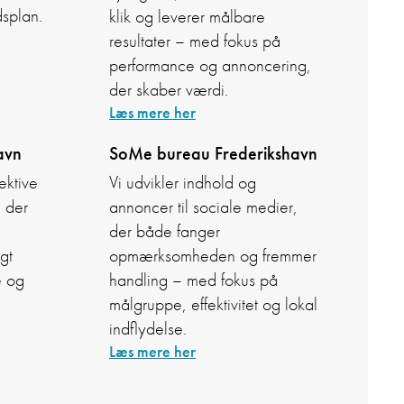
splan.
klik og leverer målbare
resultater – med fokus på
performance og annoncering,
der skaber værdi.
Læs mere her
avn
SoMe bureau Frederikshavn
fektive
Vi udvikler indhold og
 der
annoncer til sociale medier,
der både fanger
gt
opmærksomheden og fremmer
e og
handling – med fokus på
målgruppe, effektivitet og lokal
indflydelse.
Læs mere her