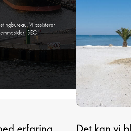
etingbureau. Vi assisterer
hjemmesider, SEO,
med erfaring
Det kan vi 