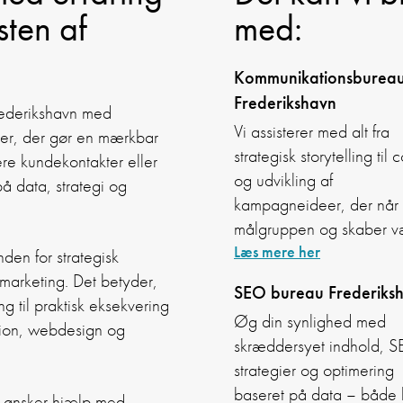
sten af
med:
Kommunikationsburea
Frederikshavn
ederikshavn med
Vi assisterer med alt fra
ger, der gør en mærkbar
strategisk storytelling til 
ere kundekontakter eller
og udvikling af
på data, strategi og
kampagneideer, der når
målgruppen og skaber v
Læs mere her
den for strategisk
marketing. Det betyder,
SEO bureau Frederiks
ng til praktisk eksekvering
Øg din synlighed med
tion, webdesign og
skræddersyet indhold, 
strategier og optimering
baseret på data – både l
de ønsker hjælp med