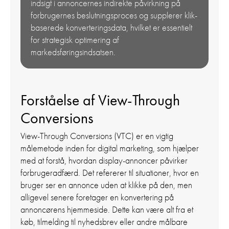
indsigt i annoncernes indirekte påvirkning på
forbrugernes beslutningsproces og supplerer klik-
baserede konverteringsdata, hvilket er essentielt
for strategisk optimering af
markedsføringsindsatsen.
Forståelse af View-Through
Conversions
View-Through Conversions (VTC) er en vigtig
målemetode inden for digital marketing, som hjælper
med at forstå, hvordan display-annoncer påvirker
forbrugeradfærd. Det refererer til situationer, hvor en
bruger ser en annonce uden at klikke på den, men
alligevel senere foretager en konvertering på
annoncørens hjemmeside. Dette kan være alt fra et
køb, tilmelding til nyhedsbrev eller andre målbare