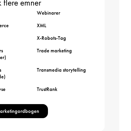
 flere emner
Webinarer
rce
XML
X-Robots-Tag
rs
Trade marketing
er)
s
Transmedia storytelling
de)
yse
TrustRank
marketingordbogen