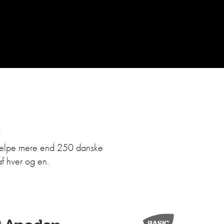
n
hjælpe mere end 250 danske
af hver og en.