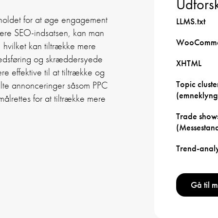
Udforsk
holdet for at øge engagement
LLMS.txt
mere SEO-indsatsen, kan man
WooComme
hvilket kan tiltrække mere
kedsføring og skræddersyede
XHTML
effektive til at tiltrække og
Topic cluste
alte annonceringer såsom PPC
(emneklyng
lrettes for at tiltrække mere
Trade show
(Messestan
Trend-anal
Gå til 