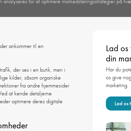
 analyseres for at optimere markedsføringsstrategier på tvær
 der ankommer til en
Lad os
din mar
Har du pote
fik, der ses i en butik, men i
os give nog
llige kilder, såsom organiske
marketing.
irektioner fra andre hjemmesider
Ved at kende detaljerne
heder optimere deres digitale
Lad os 
ksomheder