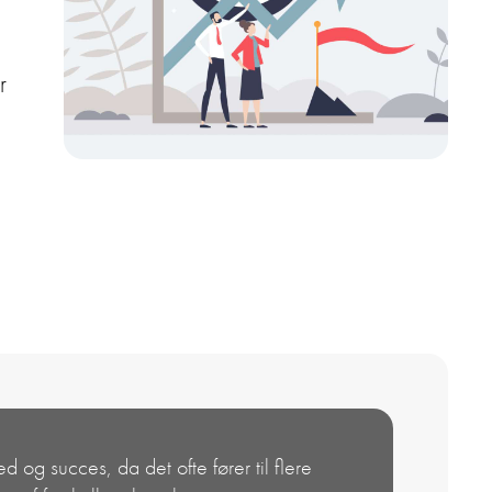
r
ed og succes, da det ofte fører til flere