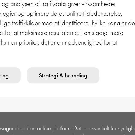
og analysen af trafikdata giver virksomheder
ategier og optimere deres online tilstedeværelse.
ge traffikkilder med at identificere, hvilke kanaler de
res for at maksimere resultaterne. I en stadigt mere
e kun en prioritet; det er en nødvendighed for at
ring
Strategi & branding
 besøgende på en online platform. Det er essentielt for synligh