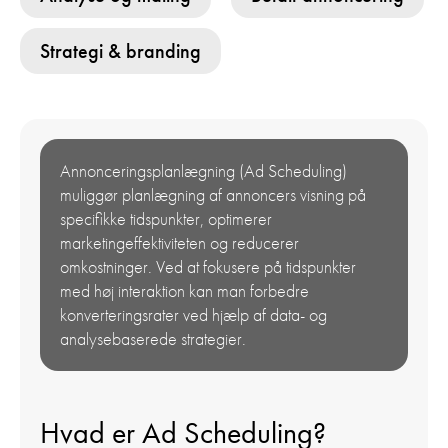
Strategi & branding
Annonceringsplanlægning (Ad Scheduling)
muliggør planlægning af annoncers visning på
specifikke tidspunkter, optimerer
marketingeffektiviteten og reducerer
omkostninger. Ved at fokusere på tidspunkter
med høj interaktion kan man forbedre
konverteringsrater ved hjælp af data- og
analysebaserede strategier.
Hvad er Ad Scheduling?