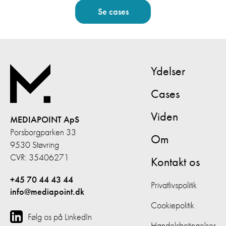
Se cases
Ydelser
Cases
Viden
MEDIAPOINT ApS
Porsborgparken 33
Om
9530 Støvring
CVR: 35406271
Kontakt os
+45 70 44 43 44
Privatlivspolitik
info@mediapoint.dk
Cookiepolitik
Følg os på LinkedIn
Handelsbetingelser